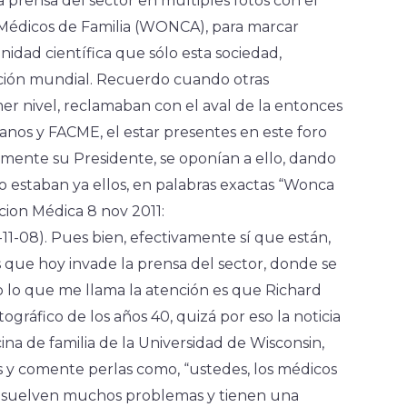
prensa del sector en múltiples fotos con el
 Médicos de Familia (WONCA), para marcar
unidad científica que sólo esta sociedad,
ación mundial. Recuerdo cuando otras
mer nivel, reclamaban con el aval de la entonces
anos y FACME, el estar presentes en este foro
mente su Presidente, se oponían a ello, dando
estaban ya ellos, en palabras exactas “Wonca
on Médica 8 nov 2011:
1-08). Pues bien, efectivamente sí que están,
 que hoy invade la prensa del sector, donde se
o lo que me llama la atención es que Richard
ráfico de los años 40, quizá por eso la noticia
ina de familia de la Universidad de Wisconsin,
s y comente perlas como, “ustedes, los médicos
resuelven muchos problemas y tienen una