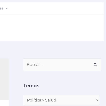
es
Temas