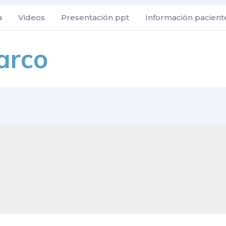
a
Videos
Presentación ppt
Información pacient
Zarco