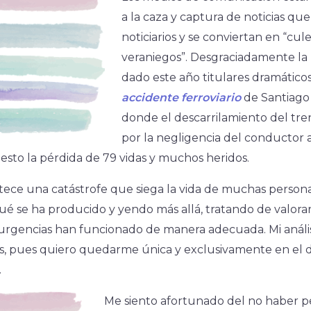
a la caza y captura de noticias qu
noticiarios y se conviertan en “cu
veraniegos”. Desgraciadamente la 
dado este año titulares dramáticos
accidente ferroviario
de Santiago
donde el descarrilamiento del tr
por la negligencia del conductor a
esto la pérdida de 79 vidas y muchos heridos.
ece una catástrofe que siega la vida de muchas persona
ué se ha producido y yendo más allá, tratando de valorar s
urgencias han funcionado de manera adecuada. Mi anális
s, pues quiero quedarme única y exclusivamente en el d
.
Me siento afortunado del no haber p