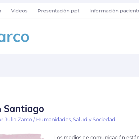
a
Videos
Presentación ppt
Información pacient
Zarco
n Santiago
or
Julio Zarco
/
Humanidades
,
Salud y Sociedad
Los medios de comunicación están