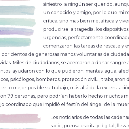
siniestro a ningún ser querido, aunqu
un conocido y amigo, por lo que mi re
crítica, sino mas bien metafísica y vive
producirse la tragedia, los dispositiv
urgencias, perfectamente coordinados
comenzaron las tareas de rescate y e
 por cientos de generosas manos voluntarias de ciudada
 vidas. Miles de ciudadanos, se acercaron a donar sangre 
antos, ayudaron con lo que pudieron: mantas, agua, afect
cos, psicólogos, bomberos, protección civil…, trabajaron
 lo mejor posible su trabajo, más allá de la extenuación 
ron 79 personas, pero podrían haberlo hecho muchos más,
ajo coordinado que impidió el festín del ángel de la muer
Los noticiarios de todas las cadenas
radio, prensa escrita y digital, llev