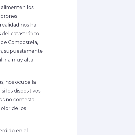
e alimenten los
lebrones
realidad nos ha
 del catastrófico
 de Compostela,
en, supuestamente
l ir a muy alta
s, nos ocupa la
i los dispositivos
is no contesta
olor de los
erdido en el