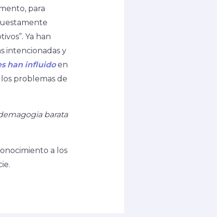
omento, para
upuestamente
tivos”. Ya han
as intencionadas y
es han influido
en
en los problemas de
n demagogia barata
conocimiento a los
ie.